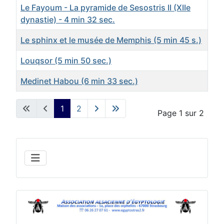
Le Fayoum - La pyramide de Sesostris II (XIIe
dynastie) - 4 min 32 sec.
Le sphinx et le musée de Memphis (5 min 45 s.)
Louqsor (5 min 50 sec.)
Medinet Habou (6 min 33 sec.)
Articles
1
2
Page 1 sur 2